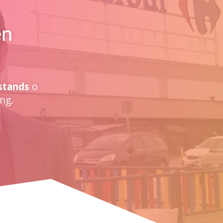
en
stands
o
ng.