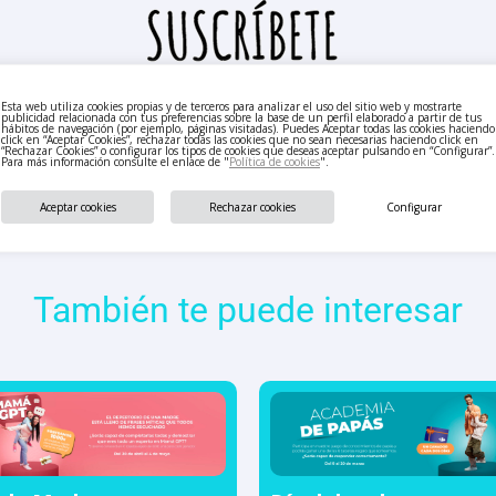
Esta web utiliza cookies propias y de terceros para analizar el uso del sitio web y mostrarte
publicidad relacionada con tus preferencias sobre la base de un perfil elaborado a partir de tus
hábitos de navegación (por ejemplo, páginas visitadas). Puedes Aceptar todas las cookies haciendo
click en “Aceptar Cookies”, rechazar todas las cookies que no sean necesarias haciendo click en
“Rechazar Cookies” o configurar los tipos de cookies que deseas aceptar pulsando en “Configurar”.
Para más información consulte el enlace de "
Política de cookies
".
Aceptar cookies
Rechazar cookies
Configurar
También te puede interesar