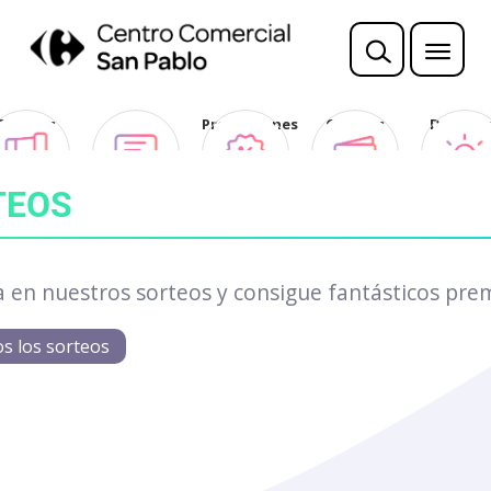
Sorteos
Opina
Promociones
Ofertas
Descubr
Club
TEOS
a en nuestros sorteos y consigue fantásticos pre
os los sorteos