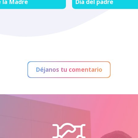
e la Madre
Día del padre
Déjanos tu comentario