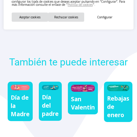
configurar los tipos de cookies que deseas aceptar pulsando en “Configurar”. Para
más información consulte el enlace de "
Política de cookies
".
Aceptar cookies
Rechazar cookies
Configurar
También te puede interesar
Día
Día de
Rebajas
San
del
la
de
Valentín
padre
Madre
enero