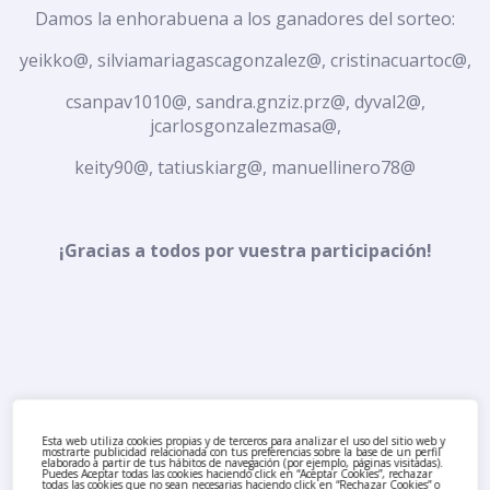
Damos la enhorabuena a los ganadores del sorteo:
yeikko@, silviamariagascagonzalez@, cristinacuartoc@,
csanpav1010@, sandra.gnziz.prz@, dyval2@,
jcarlosgonzalezmasa@,
keity90@, tatiuskiarg@, manuellinero78@
¡Gracias a todos por vuestra participación!
Esta web utiliza cookies propias y de terceros para analizar el uso del sitio web y
mostrarte publicidad relacionada con tus preferencias sobre la base de un perfil
elaborado a partir de tus hábitos de navegación (por ejemplo, páginas visitadas).
Puedes Aceptar todas las cookies haciendo click en “Aceptar Cookies”, rechazar
todas las cookies que no sean necesarias haciendo click en “Rechazar Cookies” o