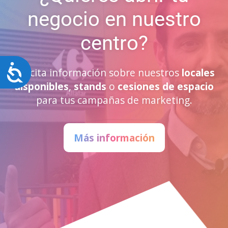
negocio en nuestro
centro?
Accesibilidad
Solicita información sobre nuestros
locales
disponibles
,
stands
o
cesiones de espacio
para tus campañas de marketing.
Más información