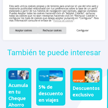
Esta web utiliza cookies propias y de terceros para analizar el uso del sitio web y
mostrarte publicidad relacionada con tus preferencias sobre la base de un perfil
elaborado a partir de tus hábitos de navegación (por ejemplo, páginas visitadas).
Puedes Aceptar todas las cookies haciendo click en “Aceptar Cookies”, rechazar
todas las cookies que no sean necesarias haciendo click en “Rechazar Cookies” o
configurar los tipos de cookies que deseas aceptar pulsando en “Configurar”. Para
más información consulte el enlace de "
Política de cookies
".
Aceptar cookies
Rechazar cookies
Configurar
También te puede interesar
Acumula
5% de
Descuentos
en tu
descuento
exclusivo
Cheque
en viajes
Ahorro